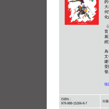
的
大
何
化
《
育
展
經
為
文
建
受
發
現
ISBN：
出版
978-988-15266-8-7