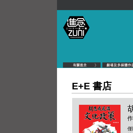
E+E 書店
作
僅