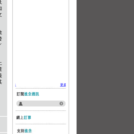
及
如
文
教
發
／
土
董
最
其
更多
更多
更多