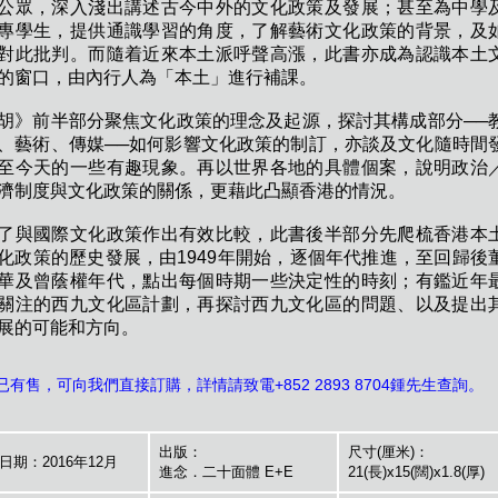
公眾，深入淺出講述古今中外的文化政策及發展；甚至為中學
專學生，提供通識學習的角度，了解藝術文化政策的背景，及
對此批判。而隨着近來本土派呼聲高漲，此書亦成為認識本土
的窗口，由內行人為「本土」進行補課。
胡》前半部分聚焦文化政策的理念及起源，探討其構成部分──
、藝術、傳媒──如何影響文化政策的制訂，亦談及文化隨時間
至今天的一些有趣現象。再以世界各地的具體個案，說明政治
濟制度與文化政策的關係，更藉此凸顯香港的情況。
了與國際文化政策作出有效比較，此書後半部分先爬梳香港本
化政策的歷史發展，由1949年開始，逐個年代推進，至回歸後
華及曾蔭權年代，點出每個時期一些決定性的時刻；有鑑近年
關注的西九文化區計劃，再探討西九文化區的問題、以及提出
展的可能和方向。
已有售，可向我們直接訂購，詳情請致電+852 2893 8704鍾先生查詢。
出版：
尺寸(厘米)：
日期：2016年12月
進念．二十面體 E+E
21(長)x15(闊)x1.8(厚)